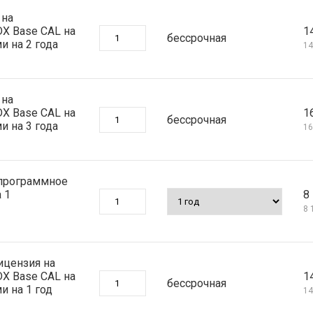
 на
DX Base CAL на
1
бессрочная
 на 2 года
14
 на
DX Base CAL на
1
бессрочная
 на 3 года
16
 программное
 1
8 
8 
ицензия на
DX Base CAL на
1
бессрочная
 на 1 год
14