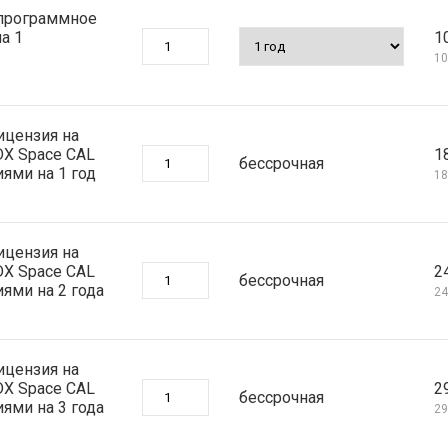
 программное
а 1
1
10
ицензия на
DX Space CAL
1
бессрочная
ями на 1 год
18
ицензия на
DX Space CAL
2
бессрочная
ями на 2 года
24
ицензия на
DX Space CAL
2
бессрочная
ями на 3 года
29