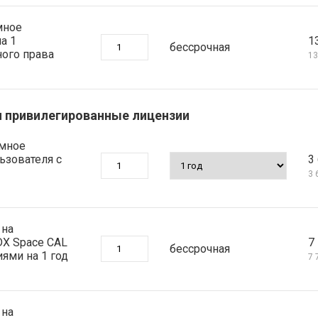
мное
а 1
1
бессрочная
ного права
13
 и привилегированные лицензии
ммное
льзователя с
3 
3 
 на
DX Space CAL
7 
бессрочная
ями на 1 год
7 
 на