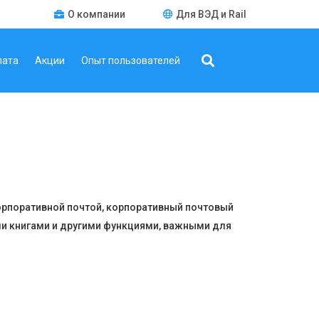
О компании
Для ВЭД и Rail
лата
Акции
Опыт пользователей
орпоративной почтой, корпоративный почтовый
ми книгами и другими функциями, важными для