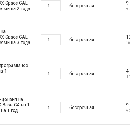
DX Space CAL
9 
бессрочная
ями на 2 года
9 
 на
DX Space CAL
1
бессрочная
ями на 3 года
10
 программное
а 1
4 
бессрочная
4 
ицензия на
 Base CA на 1
9 
бессрочная
на 1 год
9 