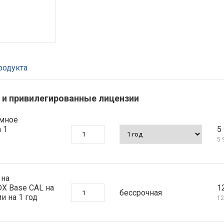
родукта
е и привилегированные лицензии
ммное
 1
5 
5 
 на
DX Base CAL на
1
бессрочная
 на 1 год
12