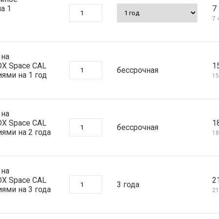
а 1
7 
7 
 на
DX Space CAL
1
бессрочная
ями на 1 год
15
 на
DX Space CAL
1
бессрочная
ями на 2 года
18
 на
DX Space CAL
2
3 года
ями на 3 года
21