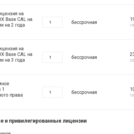
ицензия на
DX Base CAL на
1
бессрочная
 на 2 года
19
ицензия на
DX Base CAL на
2
бессрочная
 на 3 года
23
мное
 1
1
бессрочная
ного права
10
ные и привилегированные лицензии
ммное