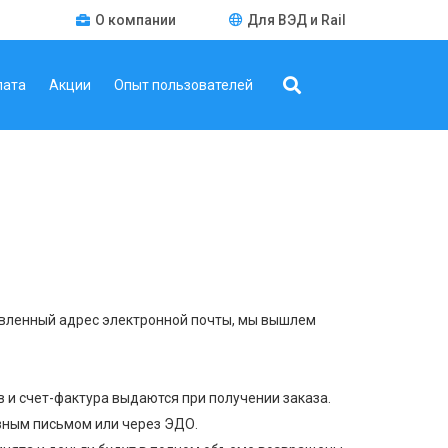
О компании
Для ВЭД и Rail
лата
Акции
Опыт пользователей
вленный адрес электронной почты, мы вышлем
в и счет-фактура выдаются при получении заказа.
зным письмом или через ЭДО.