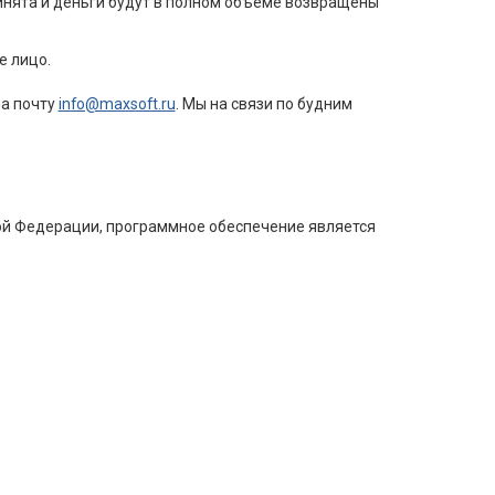
инята и деньги будут в полном объеме возвращены
е лицо.
на почту
info@maxsoft.ru
. Мы на связи по будним
кой Федерации, программное обеспечение является