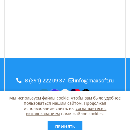
8 (391) 222 09 37
info@maxsoft.ru
Мы используем файлы cookie, чтобы вам было удобнее
пользоваться нашим сайтом. Продолжая
© 2026 MaxSoft | Красноярск, Урицкого, 31
использование сайта, вы
соглашаетесь c
использованием
нами файлов cookies.
Принять участие
ПРИНЯТЬ