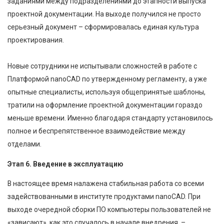
заданиями между подразделениями до этапности выпуска
проектной документации. На выходе получился не просто
серьезный документ – сформировалась единая культура
проектирования.
Новые сотрудники не испытывали сложностей в работе с
Платформой nanoCAD по утвержденному регламенту, а уже
опытные специалисты, используя общепринятые шаблоны,
тратили на оформление проектной документации гораздо
меньше времени. Именно благодаря стандарту установилось
полное и беспрепятственное взаимодействие между
отделами.
Этап 6. Введение в эксплуатацию
В настоящее время налажена стабильная работа со всеми
задействованными в институте продуктами nanoCAD. При
выходе очередной сборки ПО компьютеры пользователей не
«зависают», как это случалось в начале внедрения, –