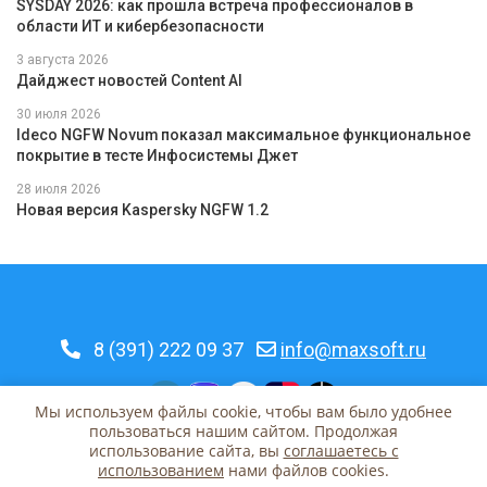
SYSDAY 2026: как прошла встреча профессионалов в
области ИТ и кибербезопасности
3 августа 2026
Дайджест новостей Content AI
30 июля 2026
Ideco NGFW Novum показал максимальное функциональное
покрытие в тесте Инфосистемы Джет
28 июля 2026
Новая версия Kaspersky NGFW 1.2
8 (391) 222 09 37
info@maxsoft.ru
Мы используем файлы cookie, чтобы вам было удобнее
пользоваться нашим сайтом. Продолжая
использование сайта, вы
соглашаетесь c
© 2026 MaxSoft | Красноярск, Урицкого, 31
использованием
нами файлов cookies.