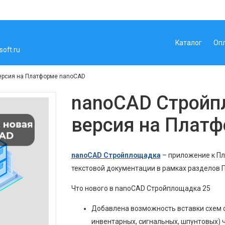
Каталог
Оп
oft.ru
ерсия на Платформе nanoCAD
nanoCAD Стройп
версия на Плат
nanoCAD Стройплощадка
– приложение к Пл
текстовой документации в рамках разделов П
Что нового в nanoCAD Стройплощадка 25
Добавлена возможность вставки схем 
инвентарных, сигнальных, шпунтовых) 