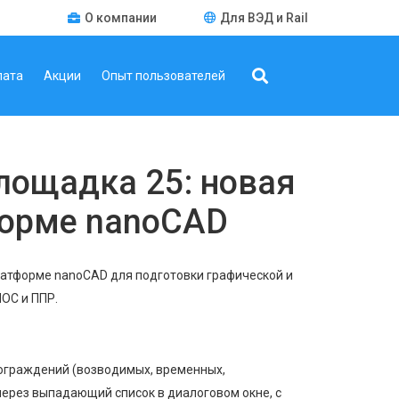
О компании
Для ВЭД и Rail
лата
Акции
Опыт пользователей
лощадка 25: новая
форме nanoCAD
атформе nanoCAD для подготовки графической и
ОС и ППР.
ограждений (возводимых, временных,
через выпадающий список в диалоговом окне, с