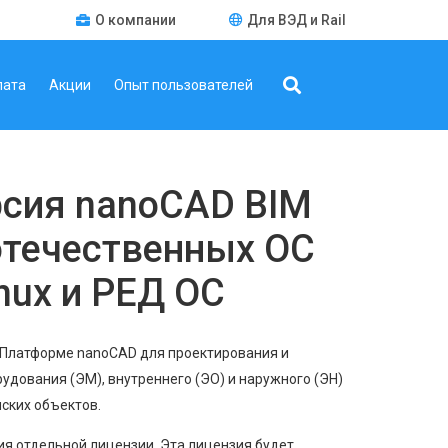
О компании
Для ВЭД и Rail
лата
Акции
Опыт пользователей
рсия nanoCAD BIM
отечественных ОС
Linux и РЕД ОС
Платформе nanoCAD для проектирования и
дования (ЭМ), внутреннего (ЭО) и наружного (ЭН)
ских объектов.
ия отдельной лицензии. Эта лицензия будет