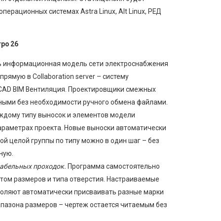
операционных системах Astra Linux, Alt Linux, РЕД
ро 26
ь информационная модель сети электроснабжения
рямую в Collaboration server – систему
CAD BIM Вентиляция. Проектировщики смежных
ными без необходимости ручного обмена файлами.
дому типу выносок и элементов модели
араметрах проекта. Новые выноски автоматически
ой целой группы по типу можно в один шаг – без
ную.
кабельных проходок.
Программа самостоятельно
том размеров и типа отверстия. Настраиваемые
воляют автоматически присваивать разные марки
апазона размеров – чертеж остается читаемым без