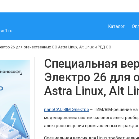
Каталог
Оп
oft.ru
тро 26 для отечественных ОС Astra Linux, Alt Linux и РЕД ОС
Специальная ве
Электро 26 для 
Astra Linux, Alt 
nanoCAD BIM Электро
– ТИМ/BIM-решение на 
моделирования систем силового электрообору
электроосвещения промышленных и граждан
Специальная версия для Linux требует налич