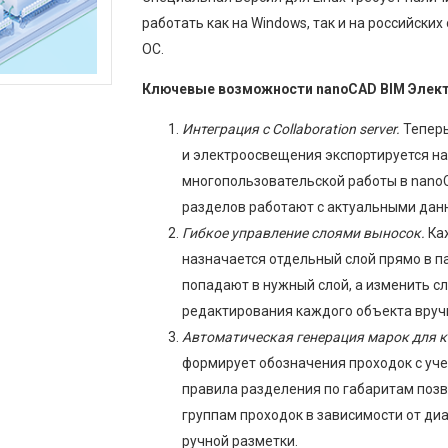
работать как на Windows, так и на российских 
ОС.
Ключевые возможности nanoCAD BIM Элект
Интеграция с Collaboration server.
Тепер
и электроосвещения экспортируется нап
многопользовательской работы в nano
разделов работают с актуальными дан
Гибкое управление слоями выносок.
Каж
назначается отдельный слой прямо в п
попадают в нужный слой, а изменить сл
редактирования каждого объекта вруч
Автоматическая генерация марок для 
формирует обозначения проходок с уче
правила разделения по габаритам поз
группам проходок в зависимости от ди
ручной разметки.