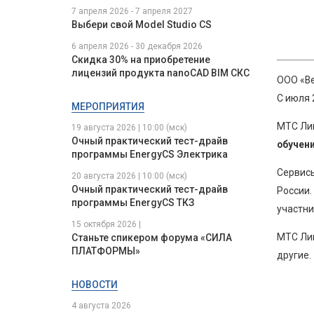
7 апреля 2026 - 7 апреля 2027
Выбери свой Model Studio CS
6 апреля 2026 - 30 декабря 2026
Скидка 30% на приобретение
лицензий продукта nanoCAD BIM СКС
ООО «Ве
С июля 
МЕРОПРИЯТИЯ
МТС Ли
19 августа 2026 | 10:00 (мск)
Очный практический тест-драйв
обучени
программы EnergyCS Электрика
Сервисы
20 августа 2026 | 10:00 (мск)
Очный практический тест-драйв
России.
программы EnergyCS ТКЗ
участни
15 октября 2026 |
МТС Лин
Станьте спикером форума «СИЛА
ПЛАТФОРМЫ»
другие.
НОВОСТИ
4 августа 2026