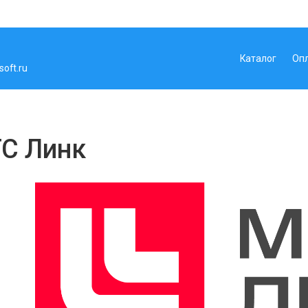
Каталог
Оп
oft.ru
С Линк