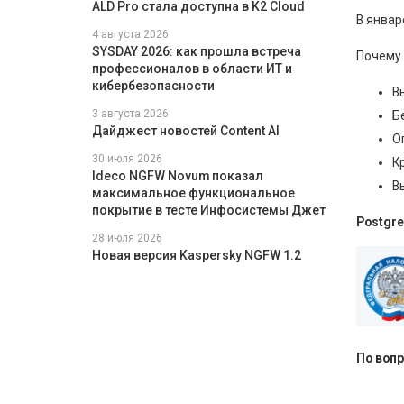
ALD Pro стала доступна в K2 Cloud
В январ
4 августа 2026
SYSDAY 2026: как прошла встреча
Почему 
профессионалов в области ИТ и
кибербезопасности
В
3 августа 2026
Б
Дайджест новостей Content AI
О
30 июля 2026
К
Ideco NGFW Novum показал
В
максимальное функциональное
покрытие в тесте Инфосистемы Джет
Postgr
28 июля 2026
Новая версия Kaspersky NGFW 1.2
По вопр