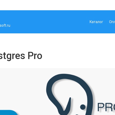
Каталог
Оп
oft.ru
stgres Pro