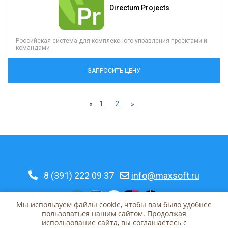
Directum Projects
Российская система для комплексного управления проектами и
командами
ЗАПРОСИТЬ ЦЕНУ
«
1
2
»
8 (391) 222 09 37
info@maxsoft.ru
Мы используем файлы cookie, чтобы вам было удобнее
пользоваться нашим сайтом. Продолжая
использование сайта, вы
соглашаетесь c
© 2026 MaxSoft | Красноярск, Урицкого, 31